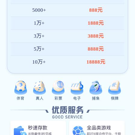
战平巴萨对于任何一支球队来说都是一项重大的成
就，尤其是在面对如此强劲的对手时。作为西甲联赛
的传统豪门，巴萨不仅拥有丰富的比赛经验，而且球
员个人能力出众。因此，在这样的背景下，与他们战
平意味着球队在实力和心理上都有了显著提升。
这场比赛中，巴恩斯的团队在战术执行和临场应变上
表现得相当出色。他们成功限制了巴萨的进攻核心，
并利用反击机会创造了一些威胁。这种高效的防守和
快速反击策略，使得球队能够保持稳定并最终收获一
个宝贵的平局。
此外，战平这样顶尖水平的对手，还增强了全队球员
之间的默契。在比赛过程中，每位球员都意识到自己
的角色和任务，从而形成了良好的团队凝聚力。这无