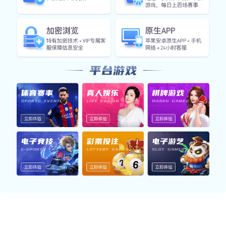
疑为接下来的比赛奠定了坚实基础。
2、球队士气和信心
经过与巴萨一役后，球队士气大幅提升。球员们对于
自身能力有了新的认识，而这种自信心在训练和日常
生活中也愈发明显。在随后的备战中，他们更加积极
投入，不再畏惧强敌，而是期待着用更高水平去挑
战。
这种信心不仅仅体现在技术层面，更重要的是心理状
态。面对即将到来的诺坎普之行，球员们从内心深处
相信，只要发挥出最佳状态，就一定能取得理想结
果。这种正向思维，将成为他们克服困难的重要动
力。