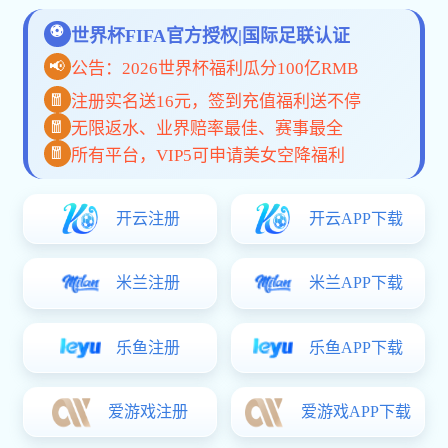
巴恩斯：战平巴萨后信心满满下周
前往诺坎普争取胜利与晋级