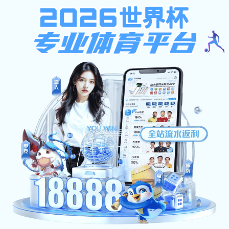
注册入口
全天更新 ·
pg电子
赛事实
时同步
无论您身在何处，
pg电子APP
为您带来高速、高
清、稳定的观赛体验。
下载客户端
网页端访问