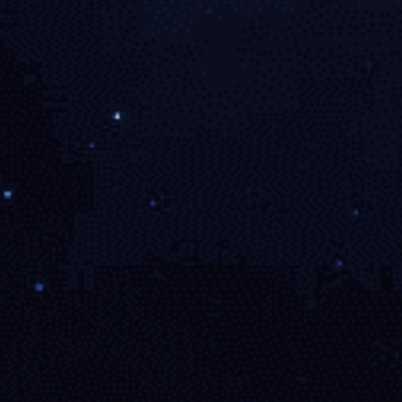
弗兰克谈快船转变历程从
乐透抽签
NBA笑柄到
元签爵
2026-06-06
推荐
2026-06
推荐网站