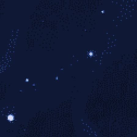
尼个人表现分析
潜力的后卫，巴斯托尼近年来在意甲赛场上的表现可圈可点。他
的战术意识，这使得他迅速成为国米后防线的重要一员。在过去
关键比赛中发挥稳健，是教练战术体系中的重要棋子。
球和控球方面也展现出了不俗的能力，他能够很好地参与到球队
的特点，使得他不仅仅是一名传统意义上的“铁闸”，还具备现
欧洲顶级俱乐部关注。
国米还是转投其他豪门，目前仍存在较大的不确定性。尽管他在
萨这样的豪门，不仅能获得更高水平比赛经验，同时也是职业生
巴斯托尼若选择转会，将是其职业生涯新的起点。
交易方案探讨
会事宜，有多种可能性被讨论。一方面，如果单纯以资金方式进