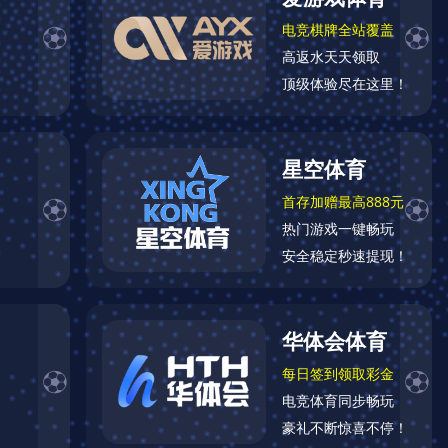
资金与球员交换
了初步接触。这一消息
次接触不仅涉及现金方
个方面详细分析这一事