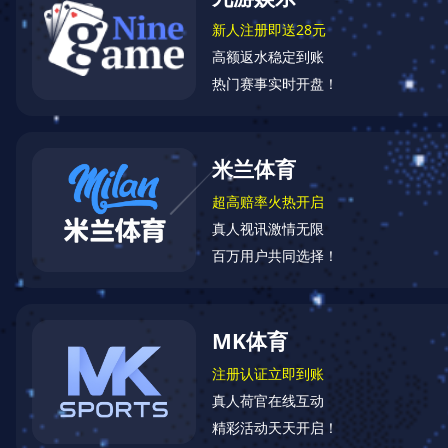
巴萨与国米就
近日，西班牙足球俱
引发了广泛关注，尤
面的交易，也可能包