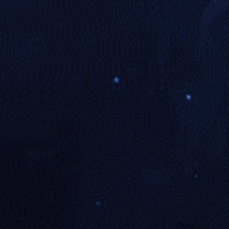
上一篇：
谢文能强调定位球在进攻中的重要…
热榜精选
#1
#2