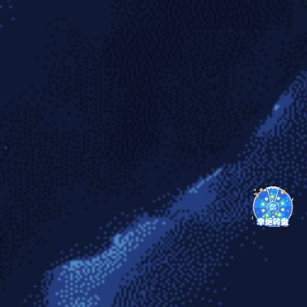
不仅具备出色的身体素
几个赛季中，他多次帮
进攻中，为前场球员提
代足球要求的新型后卫特
国米的发展令人满意，
涯的一次重大机遇。因
行交易，那么双方需要