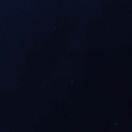
在短期内提高整体实
化趋势，各队之间需要
们如何布局未来竞技状
都希望通过引援提升自
和战略规划，以便全面
入更多惊喜，为球迷带
推动各大俱乐部继续探
未来更多精彩赛事！