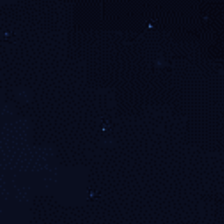
下一篇：
C罗詹姆斯携手耐克世界杯宣传片
4