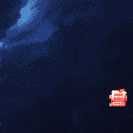
为，以目前他的年龄及
萨来说，是一个不小负
得到充分利用的小将加
并增加谈判成功几率。
力，各队也不能忽视内
理这些复杂因素。
引入一位具有潜力且适
定基础。此外，新援能