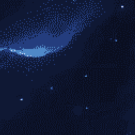
与此同时，如果国米
力，实现长远规划目
更灵活契约关系，共
综上所述，此次关于
态及品牌价值，相信
总结：
综上所述，巴萨与国
身实力。而针对这种
把握这一过程带来的
来期待新星加盟之旅
最后，可预见的是，
索创新机制，通过聪