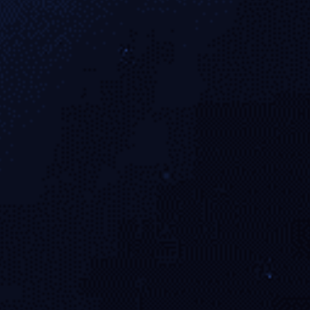
团队共同努力，同时也
的发展指明了一条道
技中的过激行为，也暴露
和体育道德标准存在巨
行细致改革。同时，也
让每位参与者都能在公