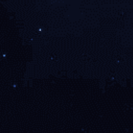
索博斯洛伊内切迅猛发力一脚
落选秀生
轰门不
夫斯范
2026-07-09
推荐
2026-08
推荐网站