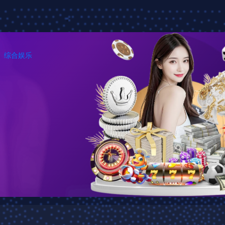
全天更新 ·
pg
无论您身在何处，
pg电子AP
验。
下载客户端
网页