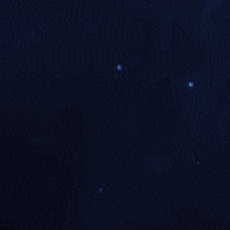
上一篇：
东契奇场上净效率大幅提升湖人6…
热榜精选
#1
#2