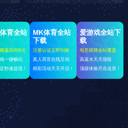
可以更全面地理解这次
员，其表现一直受到期
立即引发了现场观众和
方球队间紧张气氛而
的强硬态度。然而，田
未作出任何反应，让不
为而受到心理影响，并
争议。