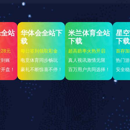
以及对未来比赛裁判制度的影响。通过深入探讨这些方面，我们
次问题。
景与经过
是在两支实力相近的球队之间进行的，田中碧作为主队的重要球
久，田中碧就以一个颇具争议性的动作踩到了古斯托，这一瞬间
。对于球迷来说，这样的行为是不可接受的，而对于赛季初期双
阶段往往充满激烈竞争，两队都会试图通过身体接触来展示自己
了正常范围，不少人认为这是故意犯规。尽管如此，裁判对此并
怒。
碧在该事件后的表现也成为焦点。他似乎没有因为早期的不当行
为球队创造机会。但这一切都无法掩盖他开场时那一幕所带来的