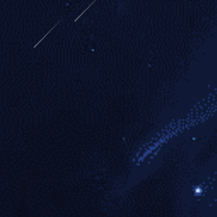
2、裁判的
关于裁判为何未对此
宽松的执法态度，以
为存在，将可能导致
此外，有评论指出，
和公平竞争理念的不
可能由于“允许身体接
最终，这一事件不仅
地带。因此，对如何
3、球迷与
随着赛后讨论不断升
中，裁判未能作出准