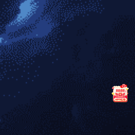
认知。
中碧的人认为他的动作
这种分歧显示了公众对
们认真思考。球迷和媒
，应当考虑引入更多技
这种方式能够减少人为
定期参加培训，以更新
了一个契机，可以借此